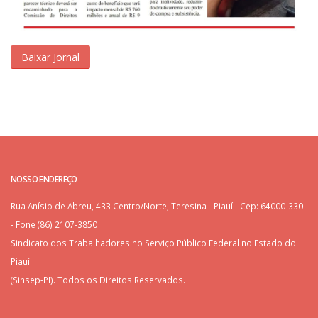
Baixar Jornal
NOSSO ENDEREÇO
Rua Anísio de Abreu, 433 Centro/Norte, Teresina - Piauí - Cep: 64000-330
- Fone (86) 2107-3850
Sindicato dos Trabalhadores no Serviço Público Federal no Estado do
Piauí
(Sinsep-PI). Todos os Direitos Reservados.