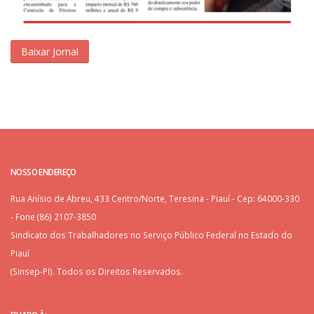
Baixar Jornal
NOSSO ENDEREÇO
Rua Anísio de Abreu, 433 Centro/Norte, Teresina - Piauí - Cep: 64000-330
- Fone (86) 2107-3850
Sindicato dos Trabalhadores no Serviço Público Federal no Estado do
Piauí
(Sinsep-PI). Todos os Direitos Reservados.