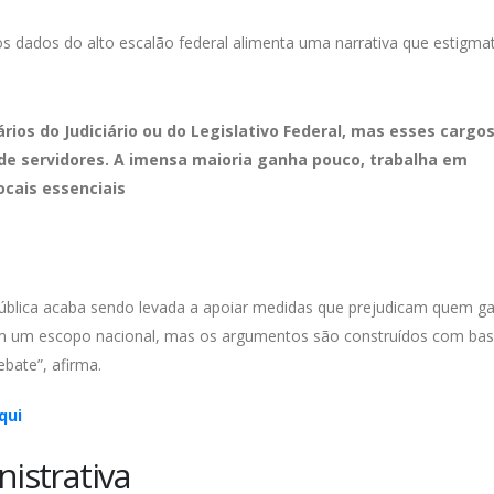
os dados do alto escalão federal alimenta uma narrativa que estigmat
ios do Judiciário ou do Legislativo Federal, mas esses cargo
e servidores. A imensa maioria ganha pouco, trabalha em
locais essenciais
o pública acaba sendo levada a apoiar medidas que prejudicam quem g
 têm um escopo nacional, mas os argumentos são construídos com ba
bate”, afirma.
qui
istrativa