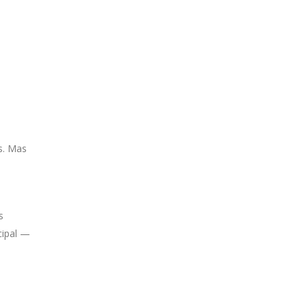
s. Mas
s
cipal —