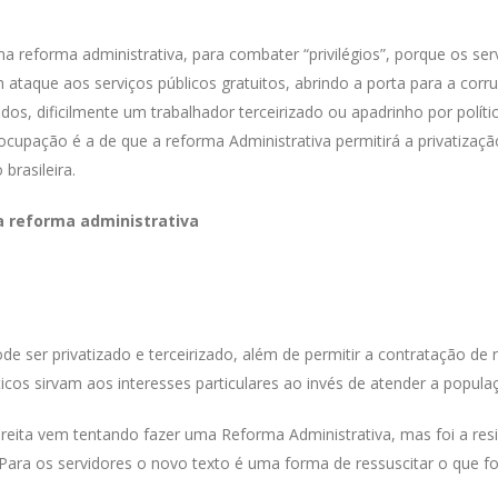
ma reforma administrativa, para combater “privilégios”, porque os ser
taque aos serviços públicos gratuitos, abrindo a porta para a corr
s, dificilmente um trabalhador terceirizado ou apadrinho por políti
cupação é a de que a reforma Administrativa permitirá a privatizaç
brasileira.
a reforma administrativa
e ser privatizado e terceirizado, além de permitir a contratação de
icos sirvam aos interesses particulares ao invés de atender a popula
ireita vem tentando fazer uma Reforma Administrativa, mas foi a resi
Para os servidores o novo texto é uma forma de ressuscitar o que fo