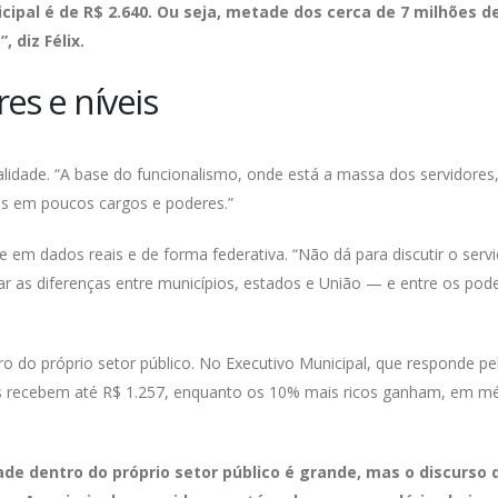
cipal é de R$ 2.640. Ou seja, metade dos cerca de 7 milhões d
 diz Félix.
es e níveis
alidade. “A base do funcionalismo, onde está a massa dos servidores
os em poucos cargos e poderes.”
se em dados reais e de forma federativa. “Não dá para discutir o serv
ar as diferenças entre municípios, estados e União — e entre os po
 do próprio setor público. No Executivo Municipal, que responde pe
s recebem até R$ 1.257, enquanto os 10% mais ricos ganham, em mé
ade dentro do próprio setor público é grande, mas o discurso 