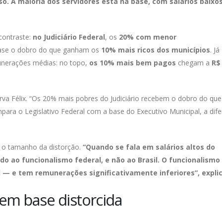
so. A maioria dos servidores está na base, com salários baixo
contraste:
no Judiciário Federal
, os
20% com menor
se o dobro do que ganham os
10% mais ricos dos municípios
. Já
nerações médias: no topo,
os 10% mais bem pagos
chegam a
R$
rva Félix. “Os 20% mais pobres do Judiciário recebem o dobro do que
ara o Legislativo Federal com a base do Executivo Municipal, a dif
er o tamanho da distorção.
“Quando se fala em salários altos do
o ao funcionalismo federal, e não ao Brasil. O funcionalismo
al — e tem remunerações significativamente inferiores”, expli
em base distorcida