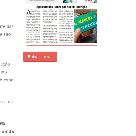
rte das
 e são
Baixar Jornal
ração
ando
té esse
ente da
30%
é ainda