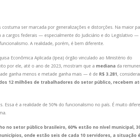
os costuma ser marcada por generalizações e distorções. Na maior pa
a cargos federais — especialmente do Judiciário e do Legislativo —
ncionalismo. A realidade, porém, é bem diferente.
quisa Econômica Aplicada (Ipea) órgão vinculado ao Ministério do
to por ele, até o ano de 2023, mostram que a
mediana
da remune
metade ganha menos e metade ganha mais — é de
R$ 3.281
, consider
, dos 12 milhões de trabalhadores do setor público, recebem a
s. Essa é a realidade de 50% do funcionalismo no país. É muito difer
ma.
ho no setor público brasileiro, 60% estão no nível municipal, 
unicípios, onde estão seis de cada 10 servidores, a situação 