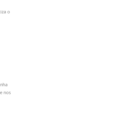
iza o
s
anha
se nos