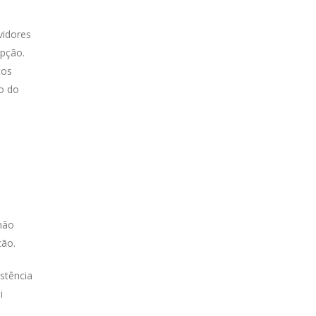
vidores
upção.
cos
ão do
 não
ção.
stência
i