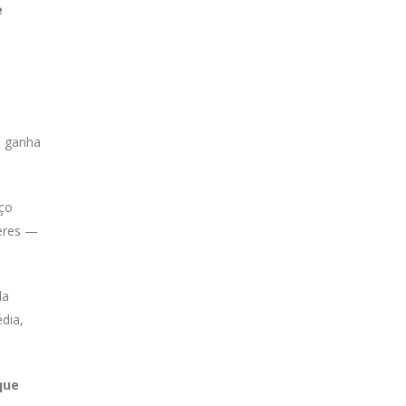
e
, ganha
iço
deres —
la
dia,
que