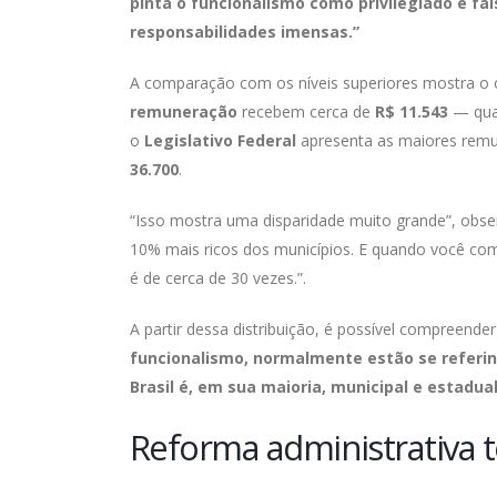
pinta o funcionalismo como privilegiado é fal
responsabilidades imensas.”
A comparação com os níveis superiores mostra o 
remuneração
recebem cerca de
R$ 11.543
— qua
o
Legislativo Federal
apresenta as maiores remu
36.700
.
“Isso mostra uma disparidade muito grande”, obse
10% mais ricos dos municípios. E quando você comp
é de cerca de 30 vezes.”.
A partir dessa distribuição, é possível compreend
funcionalismo, normalmente estão se referind
Brasil é, em sua maioria, municipal e estadu
Reforma administrativa t