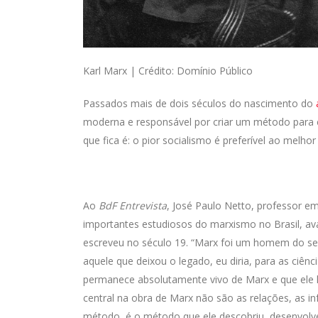
Karl Marx | Crédito: Domínio Público
Passados mais de dois séculos do nascimento do
moderna e responsável por criar um método para co
que fica é: o pior socialismo é preferível ao melhor
Ao
BdF Entrevista
, José Paulo Netto, professor em
importantes estudiosos do marxismo no Brasil, aval
escreveu no século 19. “Marx foi um homem do se
aquele que deixou o legado, eu diria, para as ciên
permanece absolutamente vivo de Marx e que ele h
central na obra de Marx não são as relações, as inf
método, é o método que ele descobriu, desenvol