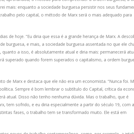
 Direi mais: enquanto a sociedade burguesa persistir nos seus fundame
 trabalho pelo capital, o método de Marx será o mais adequado para
ias de hoje. “Eu diria que essa é a grande herança de Marx. A desco
e burguesa, e mais, a sociedade burguesa assentada no que ele c
, quanto a isso, é absolutamente atual e diria mais: permanecerá atu
tará superado quando forem superados o capitalismo, a ordem burgu
nto de Marx e destaca que ele não era um economista. “Nunca foi. M
olítica. Sempre é bom lembrar o subtítulo do Capital, crítica da eco
erá atual. Disso não tenho nenhuma dúvida. Mas o trabalho, que é
 tem sofrido, e eu diria especialmente a partir do século 19, com 
stintas fases, o trabalho tem se transformado muito. Ele está em
ntos novos do trabalho contemporâneo, como, por exemplo, a intel