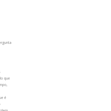
ergunta
s
 do que
empo,
ue é
o
ordem