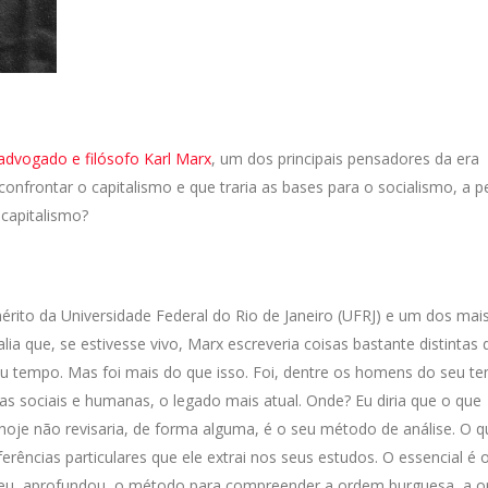
advogado e filósofo Karl Marx
, um dos principais pensadores da era
nfrontar o capitalismo e que traria as bases para o socialismo, a p
 capitalismo?
érito da Universidade Federal do Rio de Janeiro (UFRJ) e um dos mai
ia que, se estivesse vivo, Marx escreveria coisas bastante distintas
u tempo. Mas foi mais do que isso. Foi, dentre os homens do seu t
cias sociais e humanas, o legado mais atual. Onde? Eu diria que o que
oje não revisaria, de forma alguma, é o seu método de análise. O q
erências particulares que ele extrai nos seus estudos. O essencial é 
veu, aprofundou, o método para compreender a ordem burguesa, a 