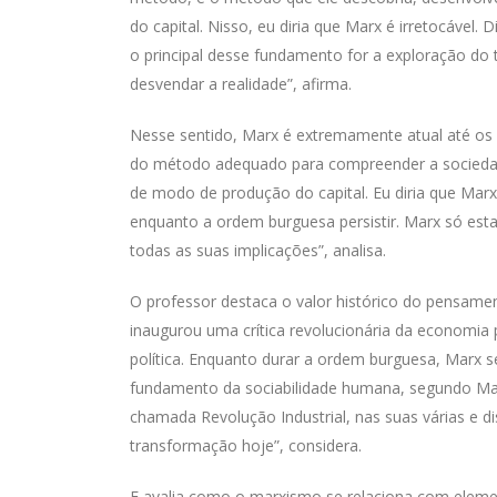
do capital. Nisso, eu diria que Marx é irretocável.
o principal desse fundamento for a exploração do
desvendar a realidade”, afirma.
Nesse sentido, Marx é extremamente atual até os d
do método adequado para compreender a sociedad
de modo de produção do capital. Eu diria que Marx
enquanto a ordem burguesa persistir. Marx só es
todas as suas implicações”, analisa.
O professor destaca o valor histórico do pensame
inaugurou uma crítica revolucionária da economia p
política. Enquanto durar a ordem burguesa, Marx s
fundamento da sociabilidade humana, segundo Marx,
chamada Revolução Industrial, nas suas várias e di
transformação hoje”, considera.
E avalia como o marxismo se relaciona com eleme