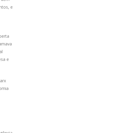
ntos, e
berta
hamava
al
esa e
arx
nomia
a
igência