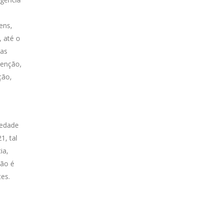
ens,
, até o
das
tenção,
ção,
iedade
1, tal
ia,
Não é
tes.