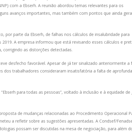
P) com a Ebserh. A reunião abordou temas relevantes para os
alguns avanços importantes, mas também com pontos que ainda ger
, por parte da Ebserh, de falhas nos cálculos de insalubridade para
s 2019. A empresa informou que está revisando esses cálculos e pre
 corrigindo as distorções detectadas.
eve desfecho favorável. Apesar de já ter sinalizado anteriormente a f
es dos trabalhadores consideraram insatisfatória a falta de aprofun
Ebserh para todas as pessoas”, voltado à inclusão e à equidade de
proposta de mudanças relacionadas ao Procedimento Operacional P
eteu a refletir sobre as sugestões apresentadas. A Condsef/Fenads
ologias possam ser discutidas na mesa de negociação, para além d