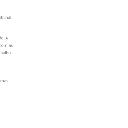
ibunal
de. A
 com as
abalho
imas