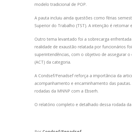
modelo tradicional de POP.
A pauta incluiu ainda questões como férias semes
Superior do Trabalho (TST). A intenção é retomar e
Outro tema levantado foi a sobrecarga enfrentada p
realidade de exaustão relatada por funcionários 
superintendências, com o objetivo de assegurar o 
(ACT) da categoria.
A Condsef/Fenadsef reforça a importância da artic
acompanhamento e encaminhamento das pautas. P
rodadas da MNNP com a Ebserh.
O relatório completo e detalhado dessa rodada d
Por
Condsef/Fenadsef