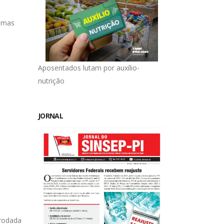
imas
Aposentados lutam por auxílio-
nutrição
JORNAL
 rodada