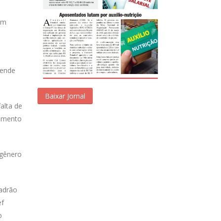
am
tende
Baixar Jornal
alta de
damento
 gênero
adrão
ef
o