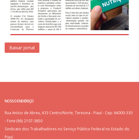
Baixar Jornal
NOSSO ENDEREÇO
Rua Anísio de Abreu, 433 Centro/Norte, Teresina - Piauí - Cep: 64000-330
- Fone (86) 2107-3850
Sindicato dos Trabalhadores no Serviço Público Federal no Estado do
Piauí