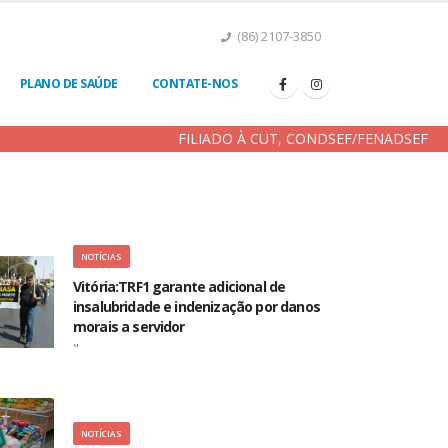
(86) 2107-3850
PLANO DE SAÚDE
CONTATE-NOS
FILIADO À CUT, CONDSEF/FENADSEF
NOTÍCIAS
Vitória:TRF1 garante adicional de
insalubridade e indenização por danos
morais a servidor
"
NOTÍCIAS