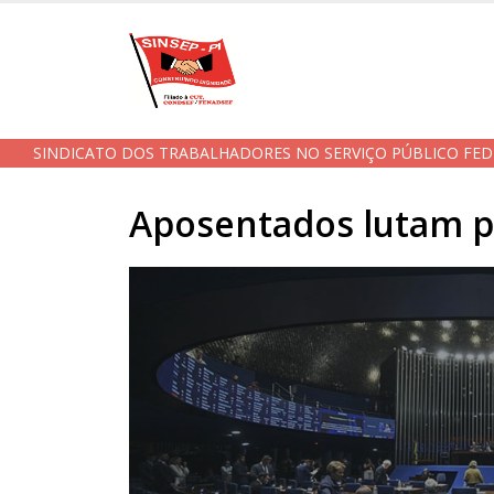
SINDICATO DOS TRABALHADORES NO SERVIÇO PÚBLICO FED
Aposentados lutam po