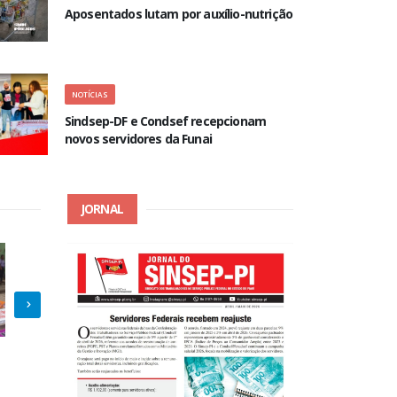
Aposentados lutam por auxílio-nutrição
NOTÍCIAS
Sindsep-DF e Condsef recepcionam
novos servidores da Funai
JORNAL